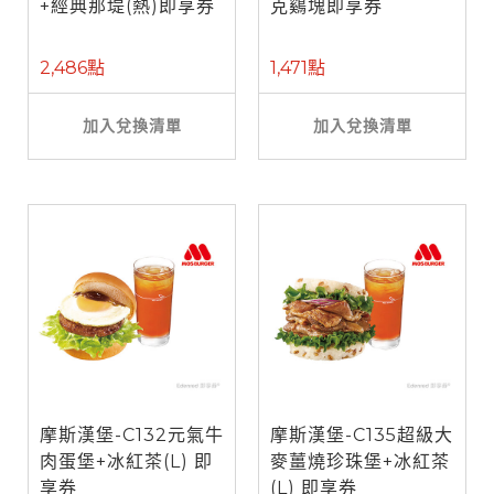
+經典那堤(熱)即享券
克鷄塊即享券
2,486點
1,471點
加入兌換清單
加入兌換清單
摩斯漢堡-C132元氣牛
摩斯漢堡-C135超級大
肉蛋堡+冰紅茶(L) 即
麥薑燒珍珠堡+冰紅茶
享券
(L) 即享券