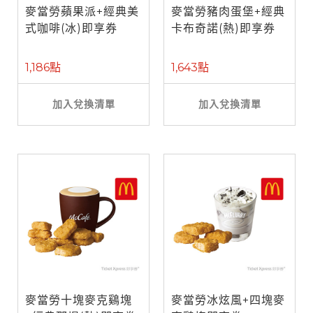
麥當勞蘋果派+經典美
麥當勞豬肉蛋堡+經典
式咖啡(冰)即享券
卡布奇諾(熱)即享券
1,186點
1,643點
加入兌換清單
加入兌換清單
麥當勞十塊麥克鷄塊
麥當勞冰炫風+四塊麥