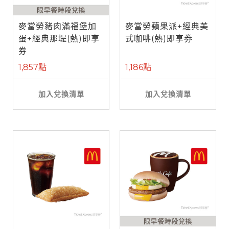
麥當勞豬肉滿福堡加
麥當勞蘋果派+經典美
蛋+經典那堤(熱)即享
式咖啡(熱)即享券
券
1,857點
1,186點
加入兌換清單
加入兌換清單