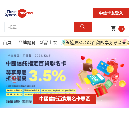
中信卡友登入
shopping_cart
0
首頁
品牌總覽
新品上架
☆★遠東SOGO百貨即享券專區★
中國信託百貨聯名卡專區