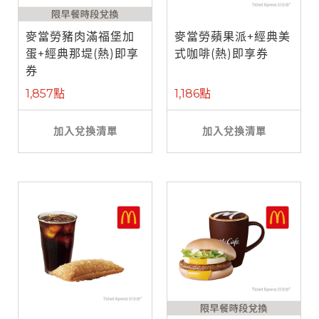
麥當勞豬肉滿福堡加
麥當勞蘋果派+經典美
蛋+經典那堤(熱)即享
式咖啡(熱)即享券
券
1,857點
1,186點
加入兌換清單
加入兌換清單