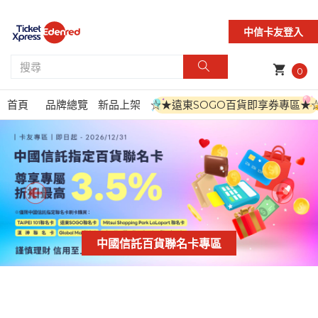
中信卡友登入
shopping_cart
0
首頁
品牌總覽
新品上架
☆★遠東SOGO百貨即享券專區★
中國信託百貨聯名卡專區