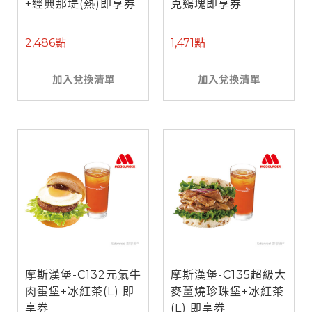
+經典那堤(熱)即享券
克鷄塊即享券
2,486點
1,471點
加入兌換清單
加入兌換清單
摩斯漢堡-C132元氣牛
摩斯漢堡-C135超級大
肉蛋堡+冰紅茶(L) 即
麥薑燒珍珠堡+冰紅茶
享券
(L) 即享券