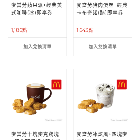
麥當勞蘋果派+經典美
麥當勞豬肉蛋堡+經典
式咖啡(冰)即享券
卡布奇諾(熱)即享券
1,186點
1,643點
加入兌換清單
加入兌換清單
麥當勞十塊麥克鷄塊
麥當勞冰炫風+四塊麥