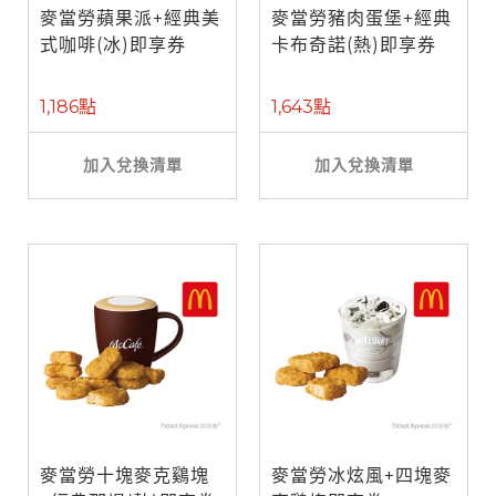
麥當勞蘋果派+經典美
麥當勞豬肉蛋堡+經典
式咖啡(冰)即享券
卡布奇諾(熱)即享券
1,186點
1,643點
加入兌換清單
加入兌換清單
麥當勞十塊麥克鷄塊
麥當勞冰炫風+四塊麥