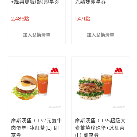
+經典那堤(熱)即享券
克鷄塊即享券
2,486點
1,471點
加入兌換清單
加入兌換清單
摩斯漢堡-C132元氣牛
摩斯漢堡-C135超級大
肉蛋堡+冰紅茶(L) 即
麥薑燒珍珠堡+冰紅茶
享券
(L) 即享券