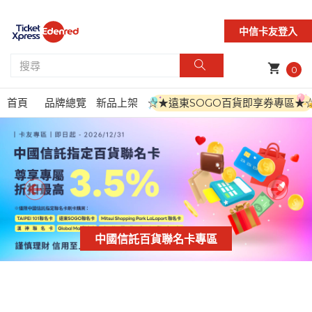
中信卡友登入
shopping_cart
0
首頁
品牌總覽
新品上架
☆★遠東SOGO百貨即享券專區★
中國信託百貨聯名卡專區