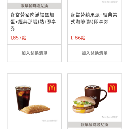
麥當勞豬肉滿福堡加
麥當勞蘋果派+經典美
蛋+經典那堤(熱)即享
式咖啡(熱)即享券
券
1,857點
1,186點
加入兌換清單
加入兌換清單