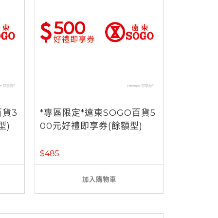
百貨3
*專區限定*遠東SOGO百貨5
型)
00元好禮即享券(餘額型)
$485
加入購物車