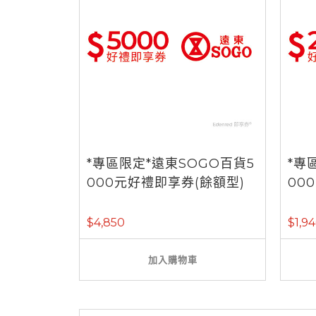
*專區限定*遠東SOGO百貨5
*專
000元好禮即享券(餘額型)
00
$4,850
$1,9
加入購物車