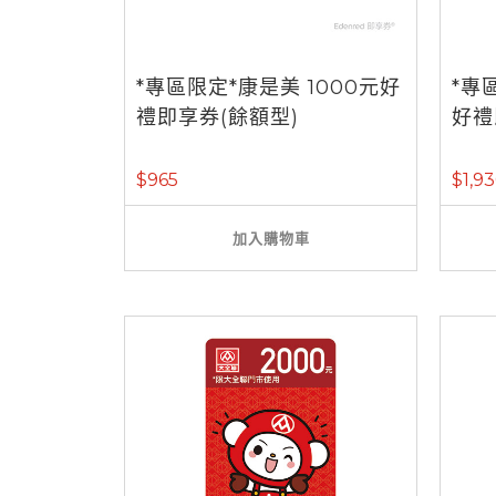
*專區限定*康是美 1000元好
*專
禮即享券(餘額型)
好禮
$965
$1,9
加入購物車