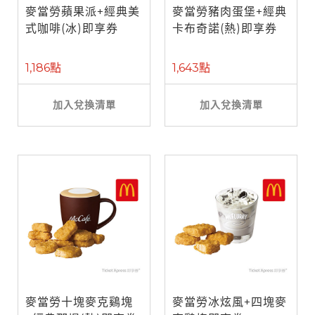
麥當勞蘋果派+經典美
麥當勞豬肉蛋堡+經典
式咖啡(冰)即享券
卡布奇諾(熱)即享券
1,186點
1,643點
加入兌換清單
加入兌換清單
麥當勞十塊麥克鷄塊
麥當勞冰炫風+四塊麥