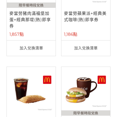
麥當勞豬肉滿福堡加
麥當勞蘋果派+經典美
蛋+經典那堤(熱)即享
式咖啡(熱)即享券
券
1,857點
1,186點
加入兌換清單
加入兌換清單