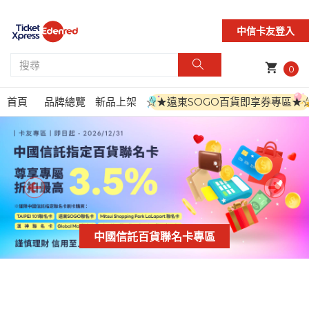
中信卡友登入
shopping_cart
0
首頁
品牌總覽
新品上架
☆★遠東SOGO百貨即享券專區★
中國信託百貨聯名卡專區