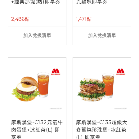
+經典那堤(熱)即享券
克鷄塊即享券
2,486點
1,471點
加入兌換清單
加入兌換清單
摩斯漢堡-C132元氣牛
摩斯漢堡-C135超級大
肉蛋堡+冰紅茶(L) 即
麥薑燒珍珠堡+冰紅茶
享券
(L) 即享券