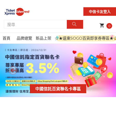
中信卡友登入
shopping_cart
0
首頁
品牌總覽
新品上架
☆★遠東SOGO百貨即享券專區★
中國信託百貨聯名卡專區