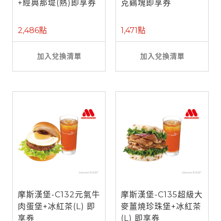
+經典那堤(熱)即享券
克鷄塊即享券
2,486點
1,471點
加入兌換清單
加入兌換清單
摩斯漢堡-C132元氣牛
摩斯漢堡-C135超級大
肉蛋堡+冰紅茶(L) 即
麥薑燒珍珠堡+冰紅茶
享券
(L) 即享券