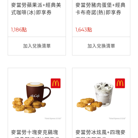
麥當勞蘋果派+經典美
麥當勞豬肉蛋堡+經典
式咖啡(冰)即享券
卡布奇諾(熱)即享券
1,186點
1,643點
加入兌換清單
加入兌換清單
麥當勞十塊麥克鷄塊
麥當勞冰炫風+四塊麥