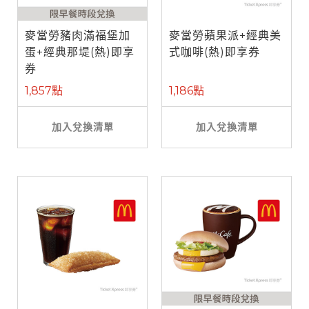
麥當勞豬肉滿福堡加
麥當勞蘋果派+經典美
蛋+經典那堤(熱)即享
式咖啡(熱)即享券
券
1,857點
1,186點
加入兌換清單
加入兌換清單