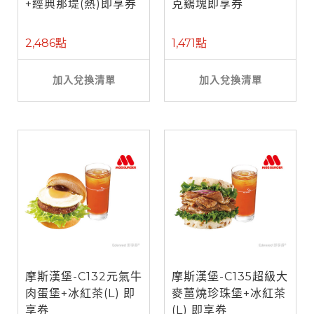
+經典那堤(熱)即享券
克鷄塊即享券
2,486點
1,471點
加入兌換清單
加入兌換清單
摩斯漢堡-C132元氣牛
摩斯漢堡-C135超級大
肉蛋堡+冰紅茶(L) 即
麥薑燒珍珠堡+冰紅茶
享券
(L) 即享券