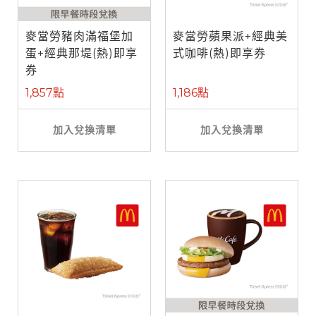
麥當勞豬肉滿福堡加
麥當勞蘋果派+經典美
蛋+經典那堤(熱)即享
式咖啡(熱)即享券
券
1,857點
1,186點
加入兌換清單
加入兌換清單