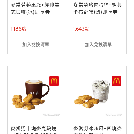
麥當勞蘋果派+經典美
麥當勞豬肉蛋堡+經典
式咖啡(冰)即享券
卡布奇諾(熱)即享券
1,186點
1,643點
加入兌換清單
加入兌換清單
麥當勞十塊麥克鷄塊
麥當勞冰炫風+四塊麥