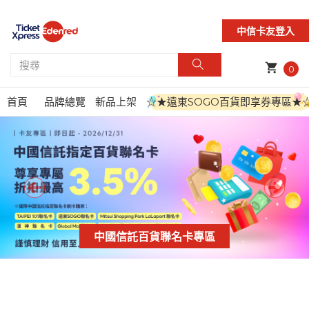
中信卡友登入
shopping_cart
0
首頁
品牌總覽
新品上架
☆★遠東SOGO百貨即享券專區★
中國信託百貨聯名卡專區