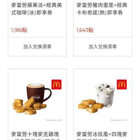
麥當勞蘋果派+經典美
麥當勞豬肉蛋堡+經典
式咖啡(冰)即享券
卡布奇諾(熱)即享券
1,186點
1,643點
加入兌換清單
加入兌換清單
麥當勞十塊麥克鷄塊
麥當勞冰炫風+四塊麥