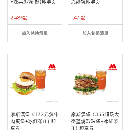
+經典那堤(熱)即享券
克鷄塊即享券
2,486點
1,471點
加入兌換清單
加入兌換清單
摩斯漢堡-C132元氣牛
摩斯漢堡-C135超級大
肉蛋堡+冰紅茶(L) 即
麥薑燒珍珠堡+冰紅茶
享券
(L) 即享券