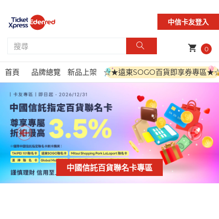
中信卡友登入
shopping_cart
0
首頁
品牌總覽
新品上架
☆★遠東SOGO百貨即享券專區★
中國信託百貨聯名卡專區