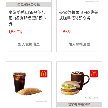
麥當勞豬肉滿福堡加
麥當勞蘋果派+經典美
蛋+經典那堤(熱)即享
式咖啡(熱)即享券
券
1,857點
1,186點
加入兌換清單
加入兌換清單