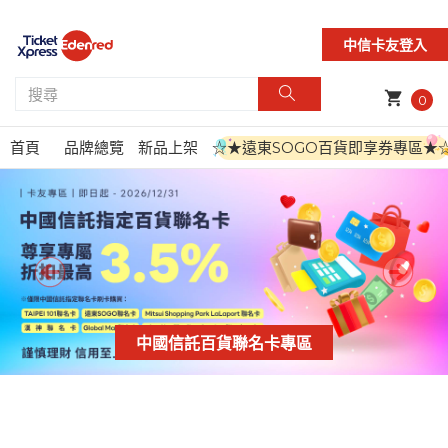
中信卡友登入
shopping_cart
0
首頁
品牌總覽
新品上架
☆★遠東SOGO百貨即享券專區★
中國信託百貨聯名卡專區