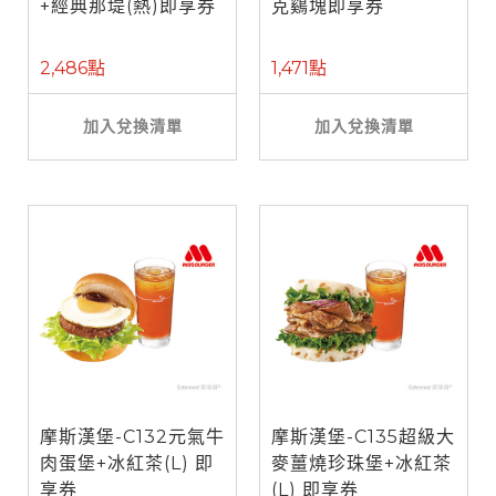
+經典那堤(熱)即享券
克鷄塊即享券
2,486點
1,471點
加入兌換清單
加入兌換清單
摩斯漢堡-C132元氣牛
摩斯漢堡-C135超級大
肉蛋堡+冰紅茶(L) 即
麥薑燒珍珠堡+冰紅茶
享券
(L) 即享券