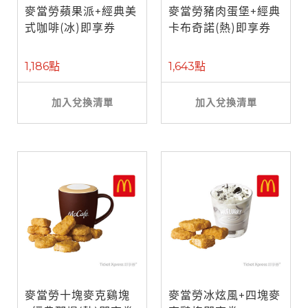
麥當勞蘋果派+經典美
麥當勞豬肉蛋堡+經典
式咖啡(冰)即享券
卡布奇諾(熱)即享券
1,186點
1,643點
加入兌換清單
加入兌換清單
麥當勞十塊麥克鷄塊
麥當勞冰炫風+四塊麥