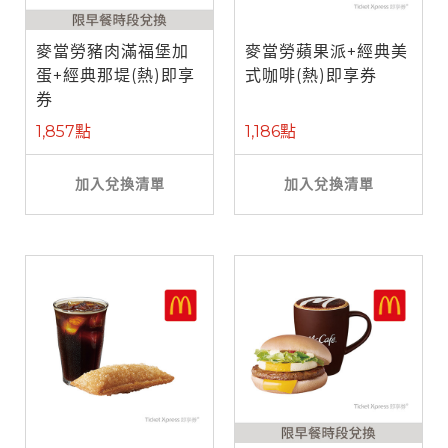
麥當勞豬肉滿福堡加
麥當勞蘋果派+經典美
蛋+經典那堤(熱)即享
式咖啡(熱)即享券
券
1,857點
1,186點
加入兌換清單
加入兌換清單