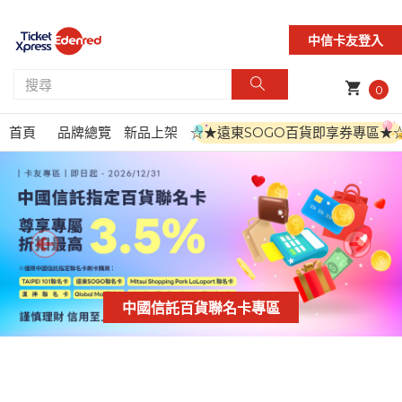
中信卡友登入
shopping_cart
0
首頁
品牌總覽
新品上架
☆★遠東SOGO百貨即享券專區★
中國信託百貨聯名卡專區