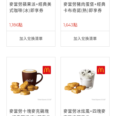
麥當勞蘋果派+經典美
麥當勞豬肉蛋堡+經典
式咖啡(冰)即享券
卡布奇諾(熱)即享券
1,186點
1,643點
加入兌換清單
加入兌換清單
麥當勞十塊麥克鷄塊
麥當勞冰炫風+四塊麥