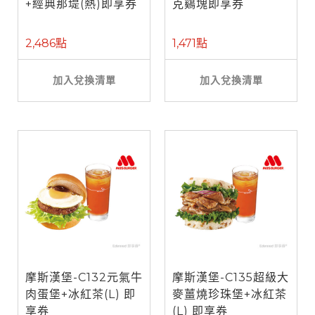
+經典那堤(熱)即享券
克鷄塊即享券
2,486點
1,471點
加入兌換清單
加入兌換清單
摩斯漢堡-C132元氣牛
摩斯漢堡-C135超級大
肉蛋堡+冰紅茶(L) 即
麥薑燒珍珠堡+冰紅茶
享券
(L) 即享券