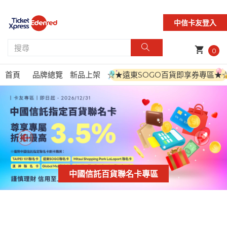
中信卡友登入
shopping_cart
0
首頁
品牌總覽
新品上架
☆★遠東SOGO百貨即享券專區★
中國信託百貨聯名卡專區