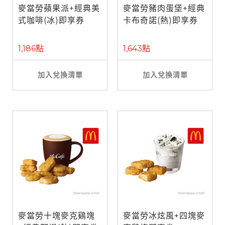
麥當勞蘋果派+經典美
麥當勞豬肉蛋堡+經典
式咖啡(冰)即享券
卡布奇諾(熱)即享券
1,186點
1,643點
加入兌換清單
加入兌換清單
麥當勞十塊麥克鷄塊
麥當勞冰炫風+四塊麥