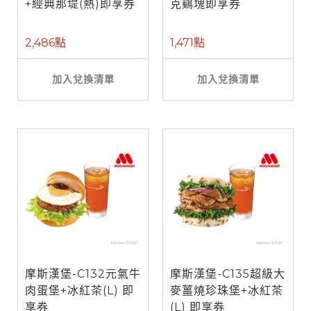
+經典那堤(熱)即享券
克鷄塊即享券
2,486點
1,471點
加入兌換清單
加入兌換清單
摩斯漢堡-C132元氣牛
摩斯漢堡-C135超級大
肉蛋堡+冰紅茶(L) 即
麥薑燒珍珠堡+冰紅茶
享券
(L) 即享券