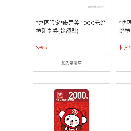
*專區限定*康是美 1000元好
*專
禮即享券(餘額型)
好禮
$965
$1,9
加入購物車