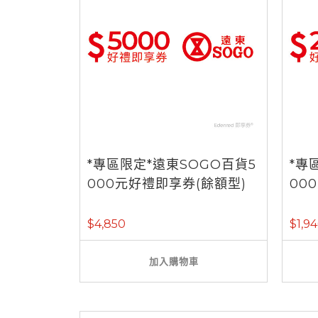
*專區限定*遠東SOGO百貨5
*專
000元好禮即享券(餘額型)
00
$4,850
$1,9
加入購物車