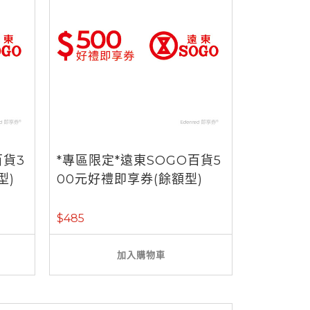
百貨3
*專區限定*遠東SOGO百貨5
型)
00元好禮即享券(餘額型)
$485
加入購物車