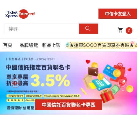
中信卡友登入
shopping_cart
0
首頁
品牌總覽
新品上架
☆★遠東SOGO百貨即享券專區★
中國信託百貨聯名卡專區