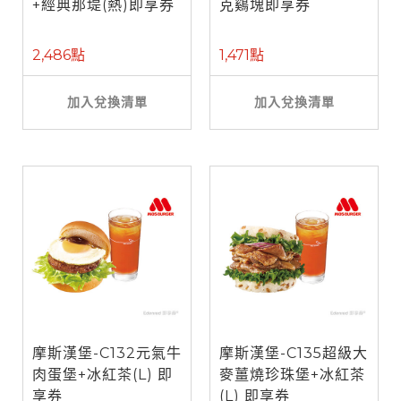
+經典那堤(熱)即享券
克鷄塊即享券
2,486點
1,471點
加入兌換清單
加入兌換清單
摩斯漢堡-C132元氣牛
摩斯漢堡-C135超級大
肉蛋堡+冰紅茶(L) 即
麥薑燒珍珠堡+冰紅茶
享券
(L) 即享券