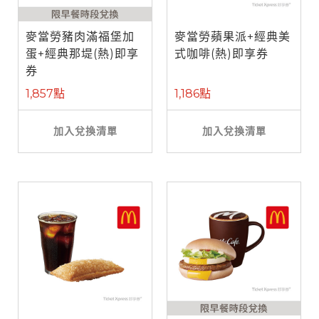
麥當勞豬肉滿福堡加
麥當勞蘋果派+經典美
蛋+經典那堤(熱)即享
式咖啡(熱)即享券
券
1,857點
1,186點
加入兌換清單
加入兌換清單