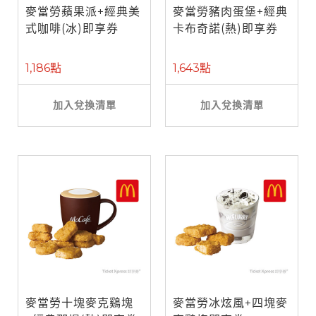
麥當勞蘋果派+經典美
麥當勞豬肉蛋堡+經典
式咖啡(冰)即享券
卡布奇諾(熱)即享券
1,186點
1,643點
加入兌換清單
加入兌換清單
麥當勞十塊麥克鷄塊
麥當勞冰炫風+四塊麥