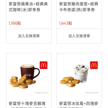
麥當勞蘋果派+經典美
麥當勞豬肉蛋堡+經典
式咖啡(冰)即享券
卡布奇諾(熱)即享券
1,186點
1,643點
加入兌換清單
加入兌換清單
麥當勞十塊麥克鷄塊
麥當勞冰炫風+四塊麥