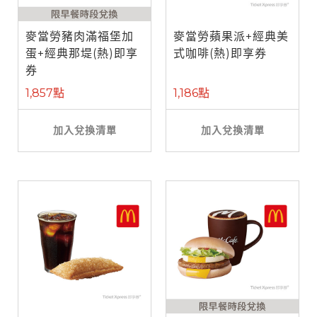
麥當勞豬肉滿福堡加
麥當勞蘋果派+經典美
蛋+經典那堤(熱)即享
式咖啡(熱)即享券
券
1,857點
1,186點
加入兌換清單
加入兌換清單