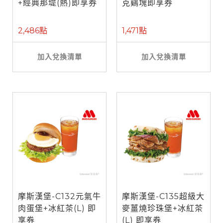
+經典那堤(熱)即享券
克鷄塊即享券
2,486點
1,471點
加入兌換清單
加入兌換清單
摩斯漢堡-C132元氣牛
摩斯漢堡-C135超級大
肉蛋堡+冰紅茶(L) 即
麥薑燒珍珠堡+冰紅茶
享券
(L) 即享券