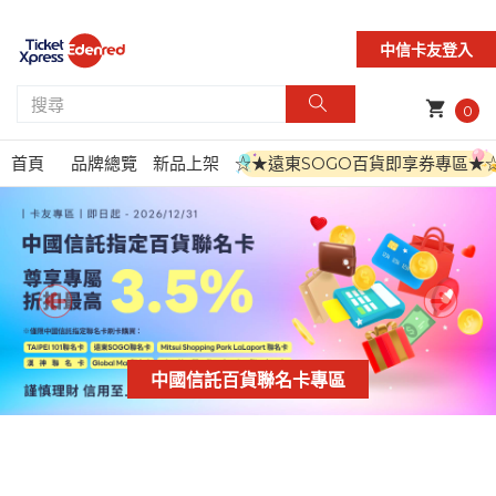
中信卡友登入
shopping_cart
0
首頁
品牌總覽
新品上架
☆★遠東SOGO百貨即享券專區★
中國信託百貨聯名卡專區