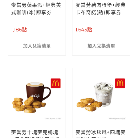
麥當勞蘋果派+經典美
麥當勞豬肉蛋堡+經典
式咖啡(冰)即享券
卡布奇諾(熱)即享券
1,186點
1,643點
加入兌換清單
加入兌換清單
麥當勞十塊麥克鷄塊
麥當勞冰炫風+四塊麥