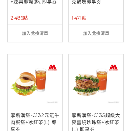
+經典那堤(熱)即享券
克鷄塊即享券
2,486點
1,471點
加入兌換清單
加入兌換清單
摩斯漢堡-C132元氣牛
摩斯漢堡-C135超級大
肉蛋堡+冰紅茶(L) 即
麥薑燒珍珠堡+冰紅茶
享券
(L) 即享券