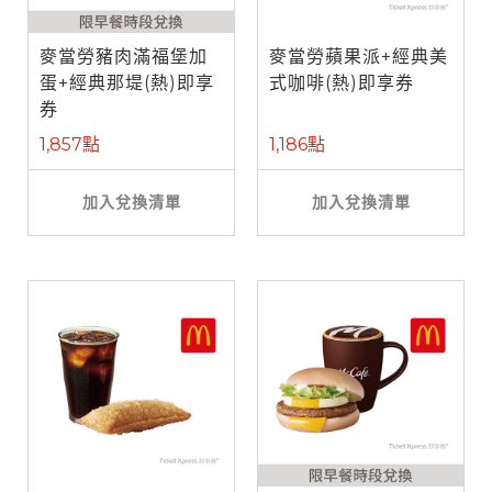
麥當勞豬肉滿福堡加
麥當勞蘋果派+經典美
蛋+經典那堤(熱)即享
式咖啡(熱)即享券
券
1,857點
1,186點
加入兌換清單
加入兌換清單