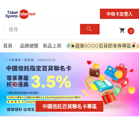
中信卡友登入
shopping_cart
0
首頁
品牌總覽
新品上架
☆★遠東SOGO百貨即享券專區★
中國信託百貨聯名卡專區