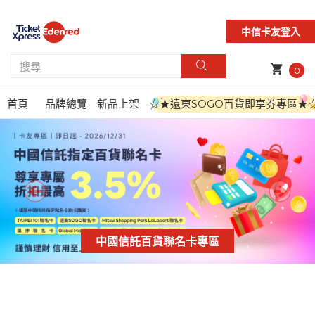
中信卡友登入
shopping_cart
0
首頁
品牌總覽
新品上架
☆★遠東SOGO百貨即享券專區★
中國信託百貨聯名卡專區