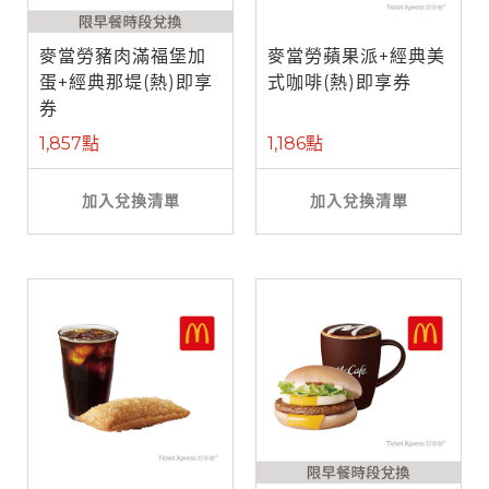
麥當勞豬肉滿福堡加
麥當勞蘋果派+經典美
蛋+經典那堤(熱)即享
式咖啡(熱)即享券
券
1,857點
1,186點
加入兌換清單
加入兌換清單