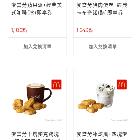
麥當勞蘋果派+經典美
麥當勞豬肉蛋堡+經典
式咖啡(冰)即享券
卡布奇諾(熱)即享券
1,186點
1,643點
加入兌換清單
加入兌換清單
麥當勞十塊麥克鷄塊
麥當勞冰炫風+四塊麥