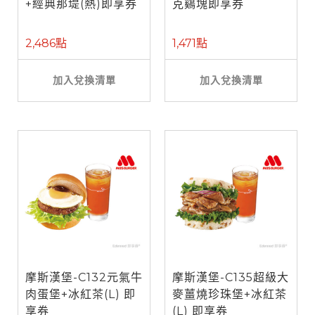
+經典那堤(熱)即享券
克鷄塊即享券
2,486點
1,471點
加入兌換清單
加入兌換清單
摩斯漢堡-C132元氣牛
摩斯漢堡-C135超級大
肉蛋堡+冰紅茶(L) 即
麥薑燒珍珠堡+冰紅茶
享券
(L) 即享券