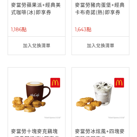
麥當勞蘋果派+經典美
麥當勞豬肉蛋堡+經典
式咖啡(冰)即享券
卡布奇諾(熱)即享券
1,186點
1,643點
加入兌換清單
加入兌換清單
麥當勞十塊麥克鷄塊
麥當勞冰炫風+四塊麥