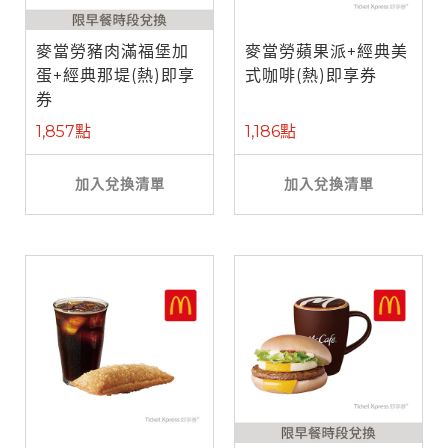
麥當勞豬肉滿福堡加
麥當勞蘋果派+經典美
蛋+經典那堤(熱)即享
式咖啡(熱)即享券
券
1,857點
1,186點
加入兌換清單
加入兌換清單