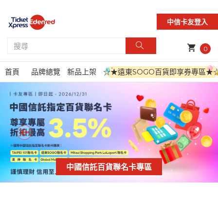
中信卡友登入
shopping_cart
0
首頁
品牌總覽
新品上架
☆★遠東SOGO百貨即享券專區★
中國信託百貨聯名卡專區