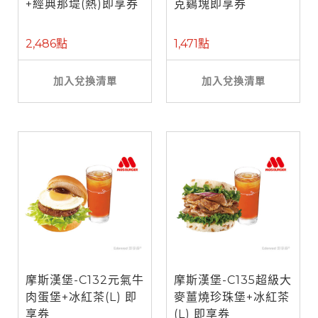
+經典那堤(熱)即享券
克鷄塊即享券
2,486點
1,471點
加入兌換清單
加入兌換清單
摩斯漢堡-C132元氣牛
摩斯漢堡-C135超級大
肉蛋堡+冰紅茶(L) 即
麥薑燒珍珠堡+冰紅茶
享券
(L) 即享券