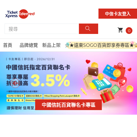
中信卡友登入
shopping_cart
0
首頁
品牌總覽
新品上架
☆★遠東SOGO百貨即享券專區★
中國信託百貨聯名卡專區