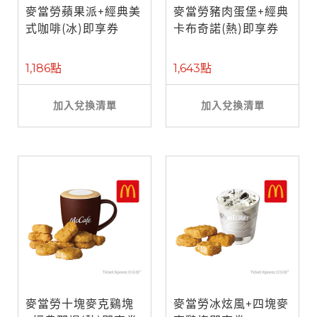
麥當勞蘋果派+經典美
麥當勞豬肉蛋堡+經典
式咖啡(冰)即享券
卡布奇諾(熱)即享券
1,186點
1,643點
加入兌換清單
加入兌換清單
麥當勞十塊麥克鷄塊
麥當勞冰炫風+四塊麥