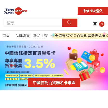
中信卡友登入
shopping_cart
0
首頁
品牌總覽
新品上架
☆★遠東SOGO百貨即享券專區★
中國信託百貨聯名卡專區