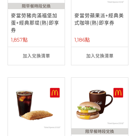
麥當勞豬肉滿福堡加
麥當勞蘋果派+經典美
蛋+經典那堤(熱)即享
式咖啡(熱)即享券
券
1,857點
1,186點
加入兌換清單
加入兌換清單