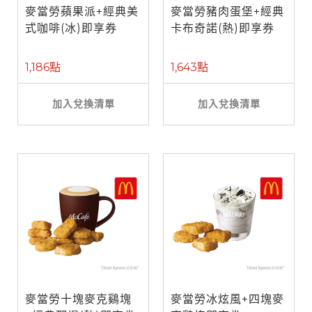
麥當勞蘋果派+經典美
麥當勞豬肉蛋堡+經典
式咖啡(冰)即享券
卡布奇諾(熱)即享券
1,186點
1,643點
加入兌換清單
加入兌換清單
麥當勞十塊麥克鷄塊
麥當勞冰炫風+四塊麥