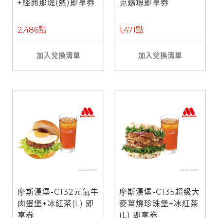
+經典那堤(熱)即享券
克鷄塊即享券
2,486點
1,471點
加入兌換清單
加入兌換清單
摩斯漢堡-C132元氣牛
摩斯漢堡-C135超級大
肉蛋堡+冰紅茶(L) 即
麥薑燒珍珠堡+冰紅茶
享券
(L) 即享券