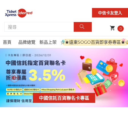
中信卡友登入
shopping_cart
0
首頁
品牌總覽
新品上架
☆★遠東SOGO百貨即享券專區★
中國信託百貨聯名卡專區