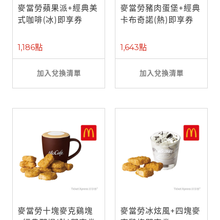
麥當勞蘋果派+經典美
麥當勞豬肉蛋堡+經典
式咖啡(冰)即享券
卡布奇諾(熱)即享券
1,186點
1,643點
加入兌換清單
加入兌換清單
麥當勞十塊麥克鷄塊
麥當勞冰炫風+四塊麥