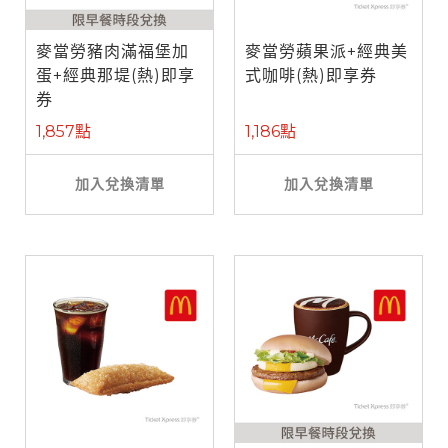
麥當勞豬肉滿福堡加
麥當勞蘋果派+經典美
蛋+經典那堤(熱)即享
式咖啡(熱)即享券
券
1,857點
1,186點
加入兌換清單
加入兌換清單