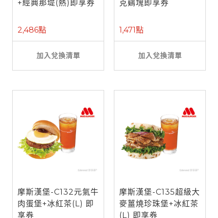
+經典那堤(熱)即享券
克鷄塊即享券
2,486點
1,471點
加入兌換清單
加入兌換清單
摩斯漢堡-C132元氣牛
摩斯漢堡-C135超級大
肉蛋堡+冰紅茶(L) 即
麥薑燒珍珠堡+冰紅茶
享券
(L) 即享券