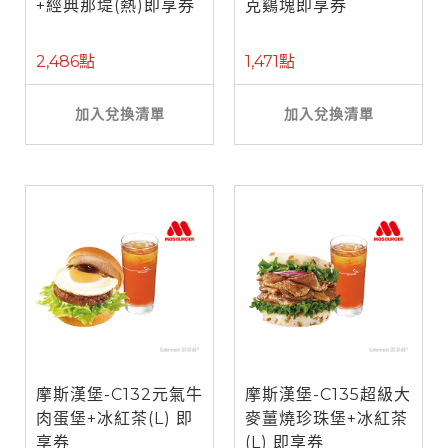
+經典那堤(熱)即享券
克鷄塊即享券
2,486點
1,471點
加入兌換清單
加入兌換清單
摩斯漢堡-C132元氣牛
摩斯漢堡-C135超級大
肉蛋堡+冰紅茶(L) 即
麥薑燒珍珠堡+冰紅茶
享券
(L) 即享券