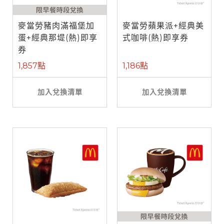
麥當勞豬肉滿福堡加
麥當勞蘋果派+經典美
蛋+經典那堤(熱)即享
式咖啡(熱)即享券
券
1,857點
1,186點
加入兌換清單
加入兌換清單