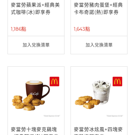
麥當勞蘋果派+經典美
麥當勞豬肉蛋堡+經典
式咖啡(冰)即享券
卡布奇諾(熱)即享券
1,186點
1,643點
加入兌換清單
加入兌換清單
麥當勞十塊麥克鷄塊
麥當勞冰炫風+四塊麥