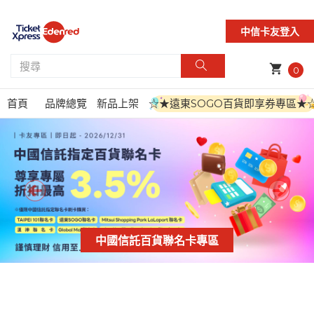
中信卡友登入
shopping_cart
0
首頁
品牌總覽
新品上架
☆★遠東SOGO百貨即享券專區★
中國信託百貨聯名卡專區