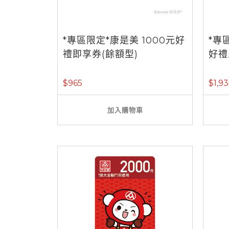
*專區限定*康是美 1000元好
*專
禮即享券(餘額型)
好禮
$965
$1,9
加入購物車