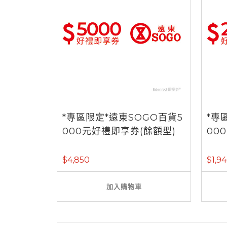
*專區限定*遠東SOGO百貨5
*專
000元好禮即享券(餘額型)
00
$4,850
$1,9
加入購物車