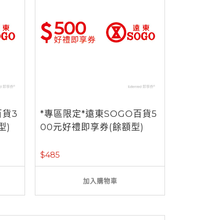
百貨3
*專區限定*遠東SOGO百貨5
型)
00元好禮即享券(餘額型)
$485
加入購物車