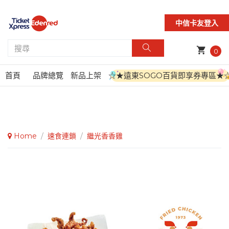
中信卡友登入
shopping_cart
0
首頁
品牌總覽
新品上架
☆★遠東SOGO百貨即享券專區★
Home
/
速食連鎖
/
繼光香香雞