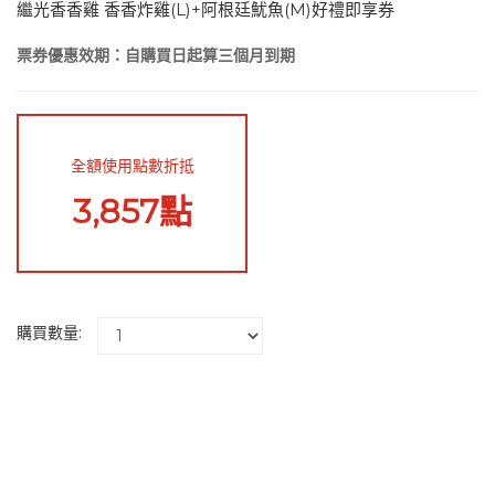
繼光香香雞 香香炸雞(L)+阿根廷魷魚(M)好禮即享券
票券優惠效期：自購買日起算三個月到期
全額使用點數折抵
3,857點
購買數量: