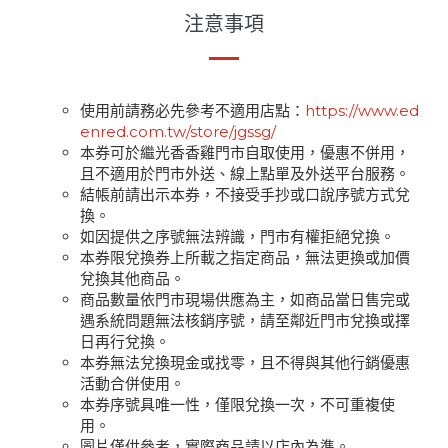
注意事項
使用前請務必先參考不適用店點：
https://www.ed
enred.com.tw/store/jgssg/
本券可於繼光香香雞門市自取使用，優惠不併用，
且不適用於門市外送、線上點單及外送平台服務。
結帳前請出示本券，不接受手抄或口說序號方式兌
換。
如因提供之序號無法辨識，門市有權拒絕兌換。
本券限兌換券上所載之指定商品，無法更換或加價
兌換其他商品。
商品數量依門市現場供應為主，如商品當日售完或
遇系統問題無法核銷序號，請至鄰近門市兌換或擇
日再行兌換。
本券無法兌換現金或找零，且不得與其他行銷優惠
活動合併使用。
本券序號具唯一性，僅限兌換一次，不可重複使
用。
圖片僅供參考，實際商品請以店內為準。