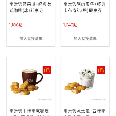
麥當勞蘋果派+經典美
麥當勞豬肉蛋堡+經典
式咖啡(冰)即享券
卡布奇諾(熱)即享券
1,186點
1,643點
加入兌換清單
加入兌換清單
麥當勞十塊麥克鷄塊
麥當勞冰炫風+四塊麥