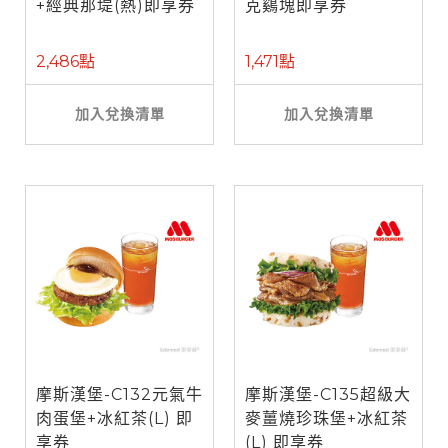
+經典那堤(熱)即享券
克鷄塊即享券
2,486點
1,471點
加入兌換清單
加入兌換清單
摩斯漢堡-C132元氣牛
摩斯漢堡-C135超級大
肉蛋堡+冰紅茶(L) 即
麥薑燒珍珠堡+冰紅茶
享券
(L) 即享券