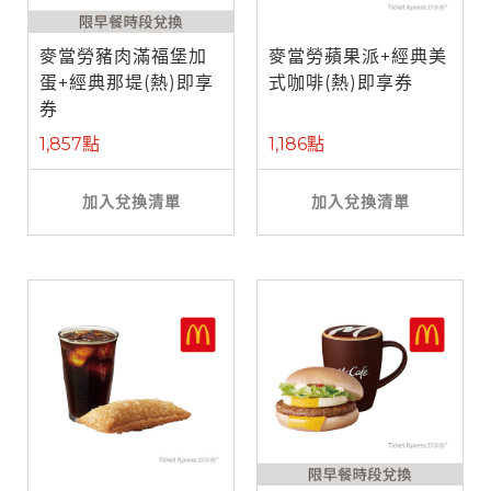
麥當勞豬肉滿福堡加
麥當勞蘋果派+經典美
蛋+經典那堤(熱)即享
式咖啡(熱)即享券
券
1,857點
1,186點
加入兌換清單
加入兌換清單