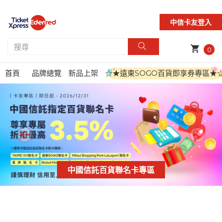
中信卡友登入
shopping_cart
0
首頁
品牌總覽
新品上架
☆★遠東SOGO百貨即享券專區★
中國信託百貨聯名卡專區