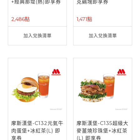
+經典那堤(熱)即享券
克鷄塊即享券
2,486點
1,471點
加入兌換清單
加入兌換清單
摩斯漢堡-C132元氣牛
摩斯漢堡-C135超級大
肉蛋堡+冰紅茶(L) 即
麥薑燒珍珠堡+冰紅茶
享券
(L) 即享券