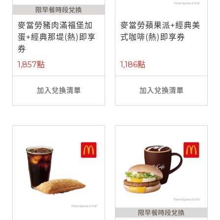
麥當勞豬肉滿福堡加
麥當勞蘋果派+經典美
蛋+經典那堤(熱)即享
式咖啡(熱)即享券
券
1,857點
1,186點
加入兌換清單
加入兌換清單