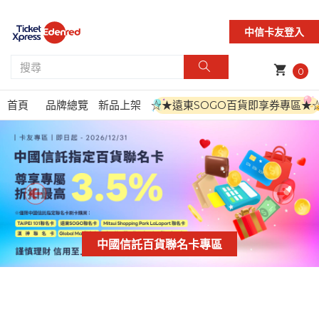
中信卡友登入
shopping_cart
0
首頁
品牌總覽
新品上架
☆★遠東SOGO百貨即享券專區★
中國信託百貨聯名卡專區