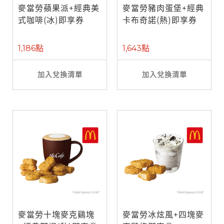
麥當勞蘋果派+經典美
麥當勞豬肉蛋堡+經典
式咖啡(冰)即享券
卡布奇諾(熱)即享券
1,186點
1,643點
加入兌換清單
加入兌換清單
麥當勞十塊麥克鷄塊
麥當勞冰炫風+四塊麥