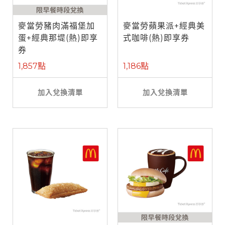
麥當勞豬肉滿福堡加
麥當勞蘋果派+經典美
蛋+經典那堤(熱)即享
式咖啡(熱)即享券
券
1,857點
1,186點
加入兌換清單
加入兌換清單