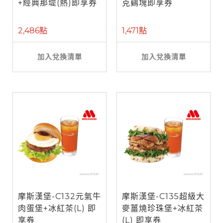
+經典那堤(熱)即享券
克鷄塊即享券
2,486點
1,471點
加入兌換清單
加入兌換清單
摩斯漢堡-C132元氣牛
摩斯漢堡-C135超級大
肉蛋堡+冰紅茶(L) 即
麥薑燒珍珠堡+冰紅茶
享券
(L) 即享券