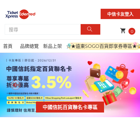
中信卡友登入
shopping_cart
0
首頁
品牌總覽
新品上架
☆★遠東SOGO百貨即享券專區★
中國信託百貨聯名卡專區