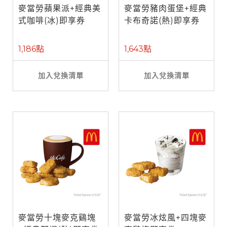
麥當勞蘋果派+經典美
麥當勞豬肉蛋堡+經典
式咖啡(冰)即享券
卡布奇諾(熱)即享券
1,186點
1,643點
加入兌換清單
加入兌換清單
麥當勞十塊麥克鷄塊
麥當勞冰炫風+四塊麥