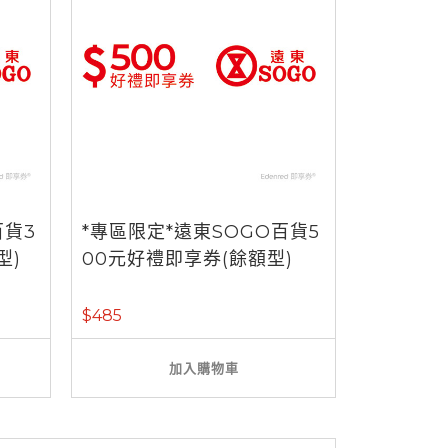
百貨3
*專區限定*遠東SOGO百貨5
型)
00元好禮即享券(餘額型)
$485
加入購物車