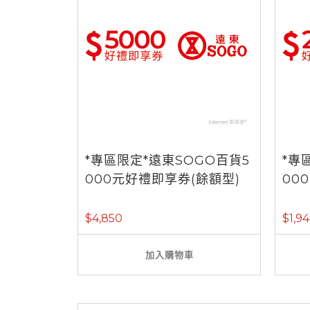
*專區限定*遠東SOGO百貨5
*專
000元好禮即享券(餘額型)
00
$4,850
$1,9
加入購物車