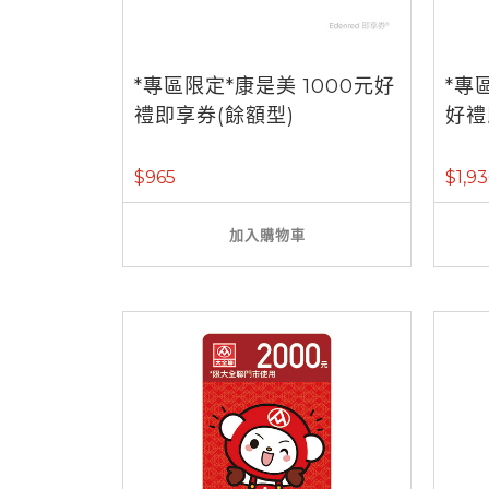
*專區限定*康是美 1000元好
*專
禮即享券(餘額型)
好禮
$965
$1,9
加入購物車