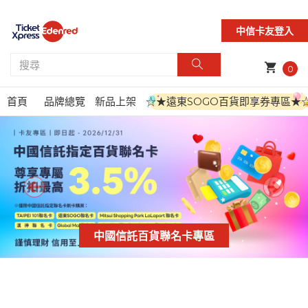
中信卡友登入
shopping_cart
0
首頁
品牌總覽
新品上架
☆★遠東SOGO百貨即享券專區★
中國信託百貨聯名卡專區