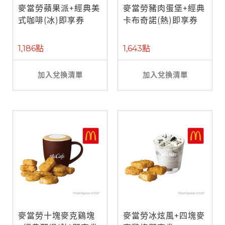
麥當勞蘋果派+經典美
麥當勞豬肉蛋堡+經典
式咖啡(冰)即享券
卡布奇諾(熱)即享券
1,186點
1,643點
加入兌換清單
加入兌換清單
麥當勞十塊麥克鷄塊
麥當勞冰炫風+四塊麥