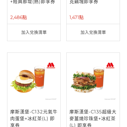
+經典那堤(熱)即享券
克鷄塊即享券
2,486點
1,471點
加入兌換清單
加入兌換清單
摩斯漢堡-C132元氣牛
摩斯漢堡-C135超級大
肉蛋堡+冰紅茶(L) 即
麥薑燒珍珠堡+冰紅茶
享券
(L) 即享券