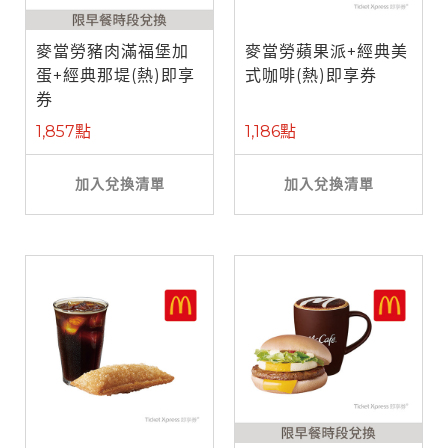
麥當勞豬肉滿福堡加
麥當勞蘋果派+經典美
蛋+經典那堤(熱)即享
式咖啡(熱)即享券
券
1,857點
1,186點
加入兌換清單
加入兌換清單