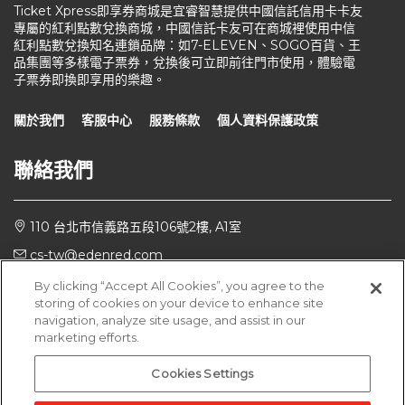
Ticket Xpress即享券商城是宜睿智慧提供中國信託信用卡卡友
專屬的紅利點數兌換商城，中國信託卡友可在商城裡使用中信
紅利點數兌換知名連鎖品牌：如7-ELEVEN、SOGO百貨、王
品集團等多樣電子票券，兌換後可立即前往門市使用，體驗電
子票券即換即享用的樂趣。
關於我們
客服中心
服務條款
個人資料保護政策
聯絡我們
110 台北市信義路五段106號2樓, A1室
cs-tw@edenred.com
週一～週五 10:00至18:00
By clicking “Accept All Cookies”, you agree to the
storing of cookies on your device to enhance site
navigation, analyze site usage, and assist in our
marketing efforts.
版權所有 ©新加坡商宜睿智慧股份有限公司台灣分公司
Cookies Settings