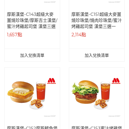
摩斯漢堡-C143超級大麥
摩斯漢堡-C151超級大麥薑
薑燒珍珠堡/摩斯吉士漢堡/
燒珍珠堡/燒肉珍珠堡/蜜汁
蜜汁烤雞起司堡 漢堡三選
烤雞起司堡 漢堡三選一
一+冰紅茶(L) 即享券
+方塊薯餅(3個)+冰紅茶(L)
1,657點
2,114點
好禮即享券
加入兌換清單
加入兌換清單
摩斯漢堡-C152摩斯鱈魚堡
摩斯漢堡-C153蜜汁烤雞堡