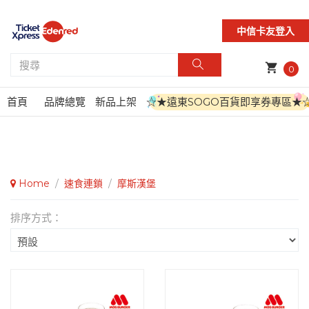
中信卡友登入
shopping_cart
0
首頁
品牌總覽
新品上架
☆★遠東SOGO百貨即享券專區★
Home
/
速食連鎖
/
摩斯漢堡
排序方式：