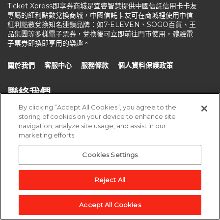
Ticket Xpress即享券商城是宜睿智慧提供中國信託信用卡卡友
專屬的紅利點數兌換商城，中國信託卡友可在商城裡使用中信
紅利點數兌換知名連鎖品牌：如7-ELEVEN、SOGO百貨、王
品集團等多樣電子票券，兌換後可立即前往門市使用，體驗電
子票券即換即享用的樂趣。
關於我們
客服中心
服務條款
個人資料保護政策
聯絡我們
By clicking “Accept All Cookies”, you agree to the
storing of cookies on your device to enhance site
110 台北市信義路五段106號2樓, A1室
navigation, analyze site usage, and assist in our
marketing efforts.
cs-tw@edenred.com
週一～週五 10:00至18:00
Cookies Settings
Reject All
版權所有 ©新加坡商宜睿智慧股份有限公司台灣分公司
Accept All Cookies