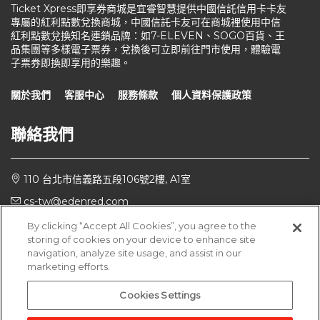
Ticket Xpress即享券商城是宜睿智慧提供中國信託信用卡卡友
專屬的紅利點數兌換商城，中國信託卡友可在商城裡使用中信
紅利點數兌換知名連鎖品牌：如7-ELEVEN、SOGO百貨、王
品集團等多樣電子票券，兌換後可立即前往門市使用，體驗電
子票券即換即享用的樂趣。
關於我們
客服中心
服務條款
個人資料保護政策
聯絡我們
110 台北市信義路五段106號2樓, A1室
cs-tw@edenred.com
週一～週五 10:00至18:00
By clicking “Accept All Cookies”, you agree to the
storing of cookies on your device to enhance site
navigation, analyze site usage, and assist in our
marketing efforts.
版權所有 ©新加坡商宜睿智慧股份有限公司台灣分公司
Cookies Settings