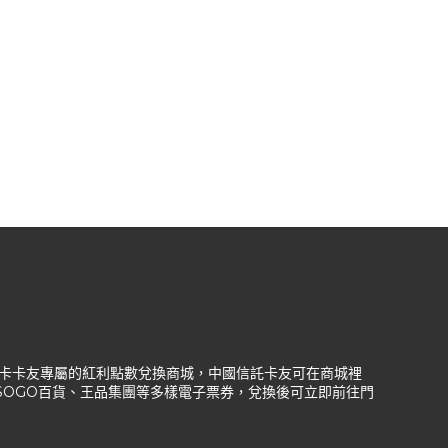
信託信用卡卡友專屬的紅利點數兌換商城，中國信託卡友可在商城裡
、SOGO百貨、王品集團等多樣電子票券，兌換後可立即前往門