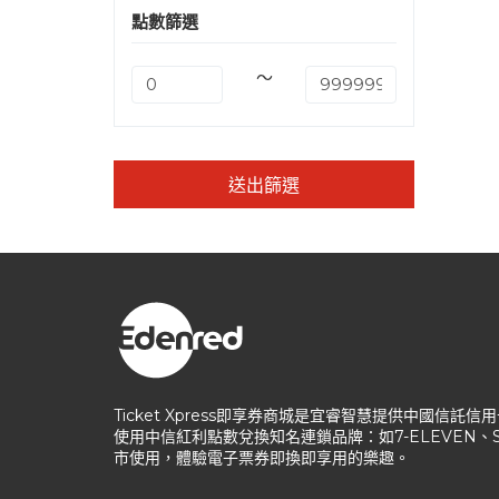
點數篩選
～
送出篩選
Ticket Xpress即享券商城是宜睿智慧提供中國
使用中信紅利點數兌換知名連鎖品牌：如7-ELEVEN
市使用，體驗電子票券即換即享用的樂趣。