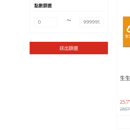
點數篩選
～
送出篩選
生
25,
2857