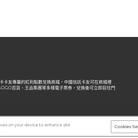
信託信用卡卡友專屬的紅利點數兌換商城，中國信託卡友可在商城裡
、SOGO百貨、王品集團等多樣電子票券，兌換後可立即前往門
okies on your device to enhance site
Cookies Se
.
版權所有 ©新加坡商宜睿智慧股份有限公司台灣分公司