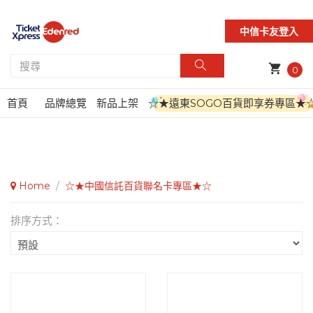
中信卡友登入
shopping_cart
0
首頁
品牌總覽
新品上架
☆★遠東SOGO百貨即享券專區★
Home
/
☆★中國信託百貨聯名卡專區★☆
排序方式：