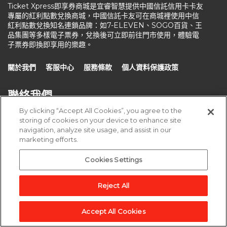
Ticket Xpress即享券商城是宜睿智慧提供中國信託信用卡卡友
專屬的紅利點數兌換商城，中國信託卡友可在商城裡使用中信
紅利點數兌換知名連鎖品牌：如7-ELEVEN、SOGO百貨、王
品集團等多樣電子票券，兌換後可立即前往門市使用，體驗電
子票券即換即享用的樂趣。
關於我們
客服中心
服務條款
個人資料保護政策
聯絡我們
By clicking “Accept All Cookies”, you agree to the
storing of cookies on your device to enhance site
110 台北市信義路五段106號2樓, A1室
navigation, analyze site usage, and assist in our
marketing efforts.
cs-tw@edenred.com
週一～週五 10:00至18:00
Cookies Settings
Reject All
版權所有 ©新加坡商宜睿智慧股份有限公司台灣分公司
Accept All Cookies