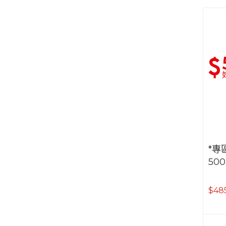
*專
50
$48