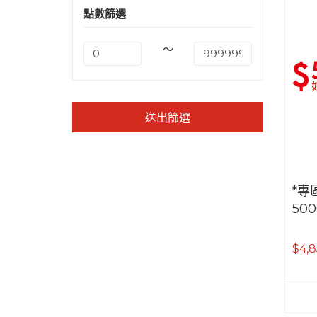
點數篩選
～
送出篩選
*專
50
$4,