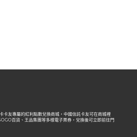
信託信用卡卡友專屬的紅利點數兌換商城，中國信託卡友可在商城裡
、SOGO百貨、王品集團等多樣電子票券，兌換後可立即前往門