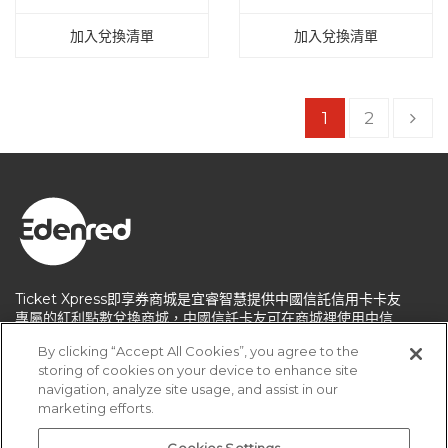
加入兌換清單
加入兌換清單
1
2
Ticket Xpress即享券商城是宜睿智慧提供中國信託信用卡卡友
專屬的紅利點數兌換商城，中國信託卡友可在商城裡使用中信
紅利點數兌換知名連鎖品牌：如7-ELEVEN、SOGO百貨、王
By clicking “Accept All Cookies”, you agree to the
品集團等多樣電子票券，兌換後可立即前往門市使用，體驗電
storing of cookies on your device to enhance site
子票券即換即享用的樂趣。
navigation, analyze site usage, and assist in our
marketing efforts.
關於我們
客服中心
服務條款
個人資料保護政策