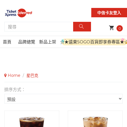
中信卡友登入
shopping_cart
0
首頁
品牌總覽
新品上架
☆★遠東SOGO百貨即享券專區★
Home
/
星巴克
排序方式：