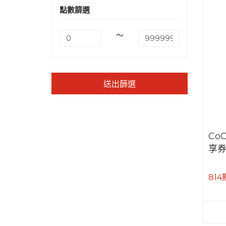
點數篩選
～
送出篩選
Co
享
814