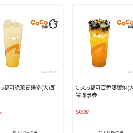
Co都可綠茶養樂多(大)即
CoCo都可百香雙響炮(大
券
禮即享券
點
886點
加入兌換清單
加入兌換清單