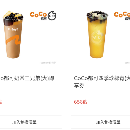
Co都可奶茶三兄弟(大)即
CoCo都可四季珍椰青(大
券
享券
點
686點
加入兌換清單
加入兌換清單