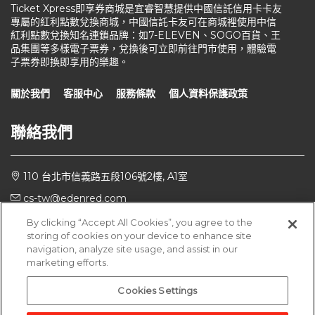
Ticket Xpress即享券商城是宜睿智慧提供中國信託信用卡卡友
專屬的紅利點數兌換商城，中國信託卡友可在商城裡使用中信
紅利點數兌換知名連鎖品牌：如7-ELEVEN、SOGO百貨、王
品集團等多樣電子票券，兌換後可立即前往門市使用，體驗電
子票券即換即享用的樂趣。
關於我們
客服中心
服務條款
個人資料保護政策
聯絡我們
110 台北市信義路五段106號2樓, A1室
cs-tw@edenred.com
週一～週五 10:00至18:00
By clicking “Accept All Cookies”, you agree to the
storing of cookies on your device to enhance site
navigation, analyze site usage, and assist in our
marketing efforts.
版權所有 ©新加坡商宜睿智慧股份有限公司台灣分公司
Cookies Settings